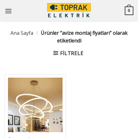
İçeriğe
atla
0
Ana Sayfa
/
Ürünler “avize montaj fiyatları” olarak
etiketlendi
FILTRELE